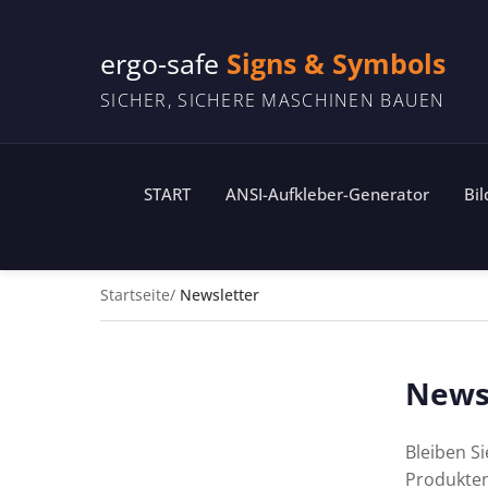
ergo-safe
Signs & Symbols
SICHER, SICHERE MASCHINEN BAUEN
START
ANSI-Aufkleber-Generator
Bi
Startseite
Newsletter
News
Bleiben S
Produkten