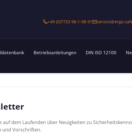
+49 (0)7733 98-1-98-91
service@ergo-saf
lddatenbank
Betriebsanleitungen
DIN ISO 12100
Ne
letter
ie auf dem Laufenden über Neuigkeiten zu Sicherheitskennz
 und Vorschriften.