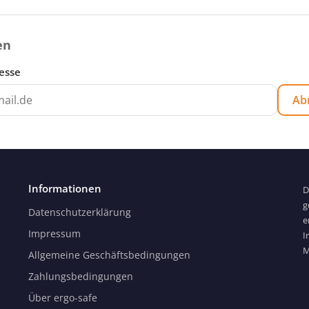
en
esse
Ab
Informationen
D
g
Datenschutzerklärung
e
Impressum
I
M
Allgemeine Geschäftsbedingungen
Zahlungsbedingungen
Über ergo-safe