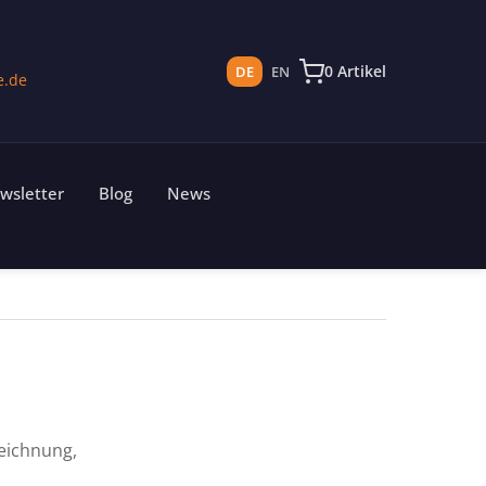
0 Artikel
DE
EN
e.de
wsletter
Blog
News
eichnung,