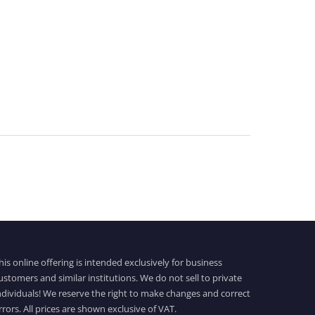
his online offering is intended exclusively for business
ustomers and similar institutions. We do not sell to private
ndividuals! We reserve the right to make changes and correct
rrors. All prices are shown exclusive of VAT.