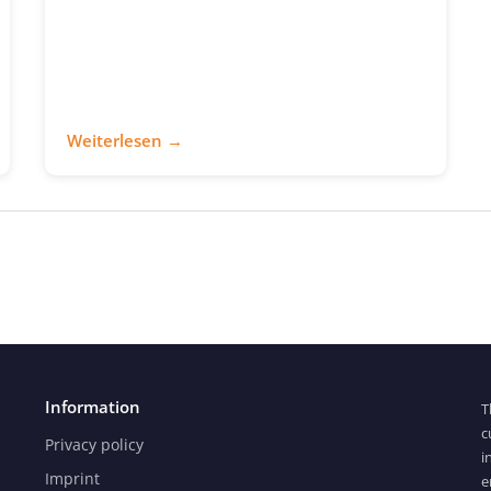
Weiterlesen →
Information
T
c
Privacy policy
i
Imprint
e