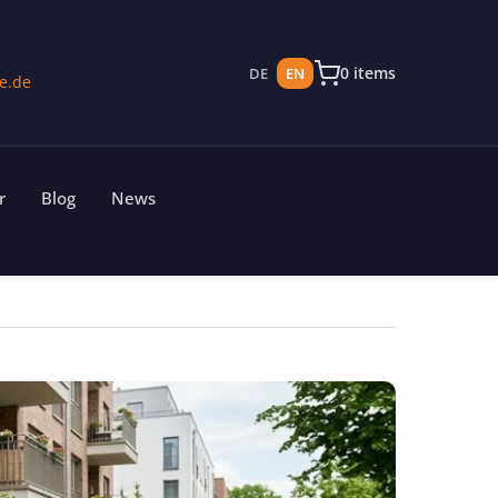
0 items
DE
EN
e.de
r
Blog
News