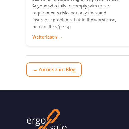
Anyone who fails to comply with these
requirements risks not only fines and
insurance problems, but in the worst case,
human life.</p> <p
Weiterlesen →
← Zurück zum Blog