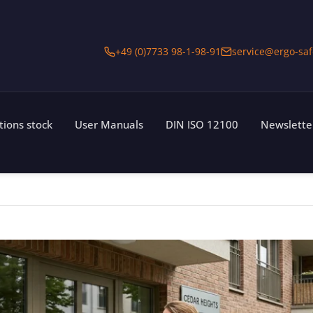
+49 (0)7733 98-1-98-91
service@ergo-saf
ations stock
User Manuals
DIN ISO 12100
Newslette