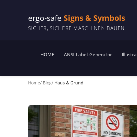
ergo-safe
Signs & Symbols
SICHER, SICHERE MASCHINEN BAUEN
HOME
ANSI-Label-Generator
Illustr
Home
Blog
Haus & Grund