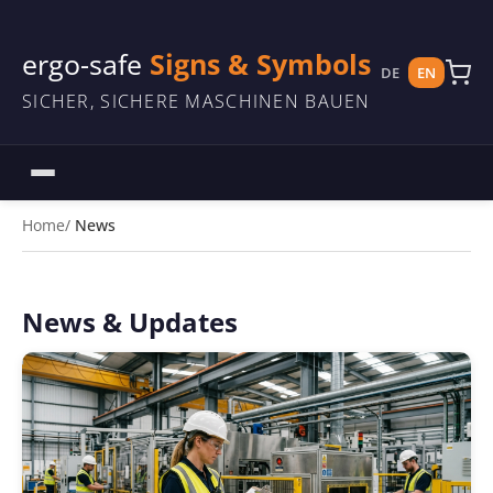
ergo-safe
Signs & Symbols
DE
EN
SICHER, SICHERE MASCHINEN BAUEN
Home
News
News & Updates