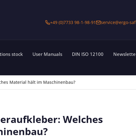
+49 (0)7733 98-1-98-91
service@ergo-saf
ations stock
User Manuals
DIN ISO 12100
Newslette
ches Material hält im Maschinenbau?
ieraufkleber: Welches
chinenbau?