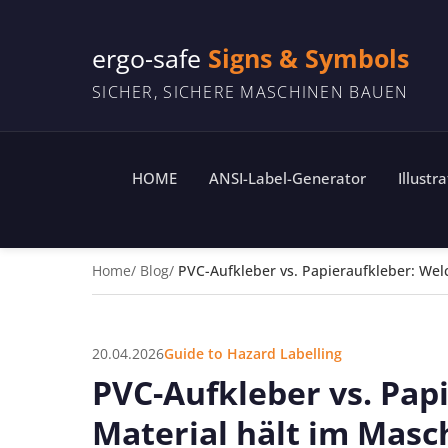
ergo-safe
Signs & Symbols
SICHER, SICHERE MASCHINEN BAUEN
HOME
ANSI-Label-Generator
Illustr
Home
Blog
PVC-Aufkleber vs. Papieraufkleber: Wel
20.04.2026
Guide to Hazard Labelling
PVC-Aufkleber vs. Pap
Material hält im Mas