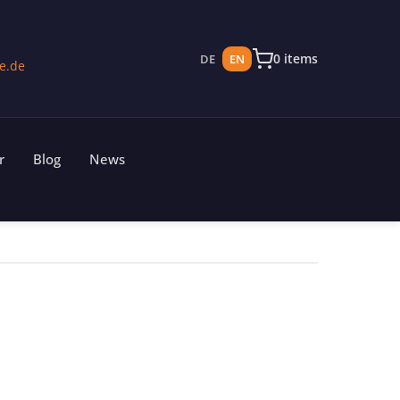
0 items
DE
EN
e.de
r
Blog
News