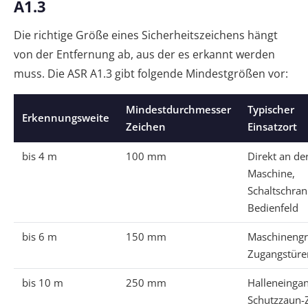
A1.3
Die richtige Größe eines Sicherheitszeichens hängt
von der Entfernung ab, aus der es erkannt werden
muss. Die ASR A1.3 gibt folgende Mindestgrößen vor:
Mindestdurchmesser
Typischer
Erkennungsweite
Zeichen
Einsatzort
bis 4 m
100 mm
Direkt an de
Maschine,
Schaltschran
Bedienfeld
bis 6 m
150 mm
Maschinengr
Zugangstüre
bis 10 m
250 mm
Halleneingan
Schutzzaun-