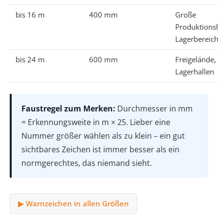
bis 16 m
400 mm
Große
Produktionsh
Lagerbereic
bis 24 m
600 mm
Freigelände,
Lagerhallen
Faustregel zum Merken:
Durchmesser in mm
= Erkennungsweite in m × 25. Lieber eine
Nummer größer wählen als zu klein – ein gut
sichtbares Zeichen ist immer besser als ein
normgerechtes, das niemand sieht.
▶ Warnzeichen in allen Größen