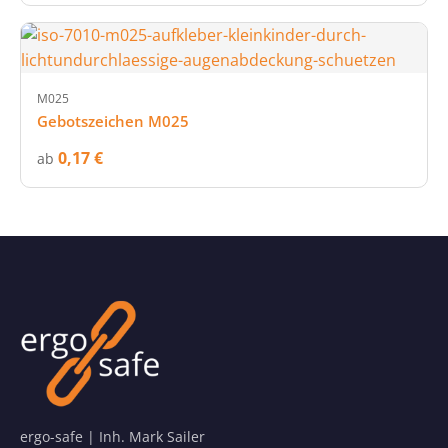
M025
Gebotszeichen M025
0,17 €
ab
ergo-safe | Inh. Mark Sailer