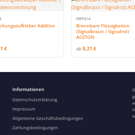
4
FRPF014
eitungsaufkleber Additive
Brennbare Flüssigkeiten
(Signalbraun / Signalrot)
ACETON
21 €
0,21 €
ab
Informationen
D
g
Datenschutzerklärung
e
Impressum
I
M
Allgemeine Geschäftsbedingungen
Zahlungsbedingungen