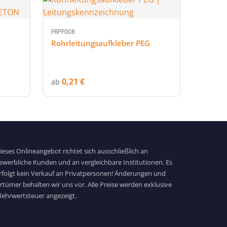
FRPF008
Rohrleitungsaufkleber PEG
0,21 €
ab
ieses Onlineangebot richtet sich ausschließlich an
ewerbliche Kunden und an vergleichbare Institutionen. Es
rfolgt kein Verkauf an Privatpersonen! Änderungen und
rrtümer behalten wir uns vor. Alle Preise werden exklusive
ehrwertsteuer angezeigt.