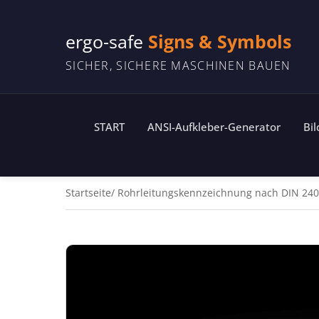
ergo-safe
Signs & Symbols
SICHER, SICHERE MASCHINEN BAUEN
START
ANSI-Aufkleber-Generator
Bi
Startseite
Rohrleitungskennzeichnung nach DIN 24