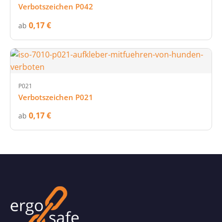
Verbotszeichen P042
0,17 €
ab
P021
Verbotszeichen P021
0,17 €
ab