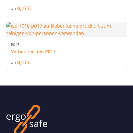
0,17 €
ab
P017
Verbotszeichen P017
0,17 €
ab