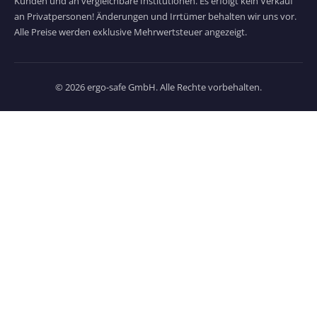
Kunden und an vergleichbare Institutionen. Es erfolgt kein Verkauf
an Privatpersonen! Änderungen und Irrtümer behalten wir uns vor.
Alle Preise werden exklusive Mehrwertsteuer angezeigt.
© 2026 ergo-safe GmbH. Alle Rechte vorbehalten.