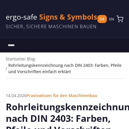
ergo-safe
Signs & Symbols
DE
EN
SICHER, SICHERE MASCHINEN BAUEN
Startseite
Blog
Rohrleitungskennzeichnung nach DIN 2403: Farben, Pfeile
und Vorschriften einfach erklärt
14.04.2026
Praxiswissen für den Maschinenbau
Rohrleitungskennzeichnu
nach DIN 2403: Farben,