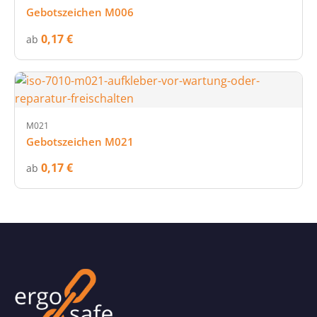
Gebotszeichen M006
0,17 €
ab
M021
Gebotszeichen M021
0,17 €
ab