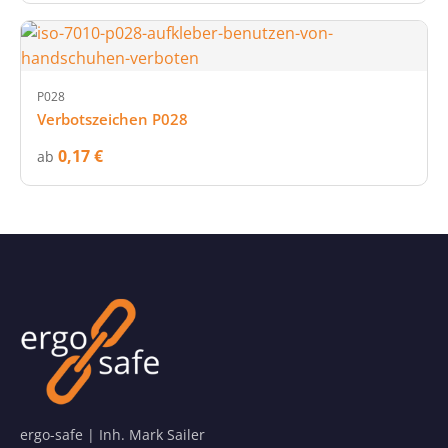
P028
Verbotszeichen P028
0,17 €
ab
ergo-safe | Inh. Mark Sailer