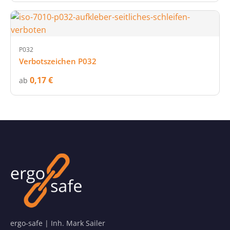
P032
Verbotszeichen P032
0,17 €
ab
ergo-safe | Inh. Mark Sailer