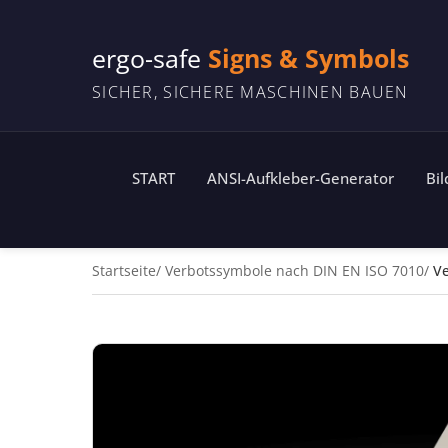
ergo-safe
Signs & Symbols
SICHER, SICHERE MASCHINEN BAUEN
START
ANSI-Aufkleber-Generator
Bi
Startseite
Verbotssymbole nach DIN EN ISO 7010
Ve