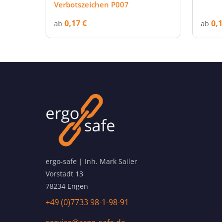
Verbotszeichen P007
0,17 €
0,
ab
ab
ergo-safe | Inh. Mark Sailer
Vorstadt 13
78234 Engen
+49 (0)7733 98-1-98-91