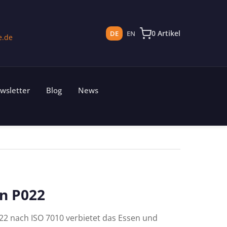
0 Artikel
DE
EN
e.de
wsletter
Blog
News
n P022
22 nach ISO 7010 verbietet das Essen und