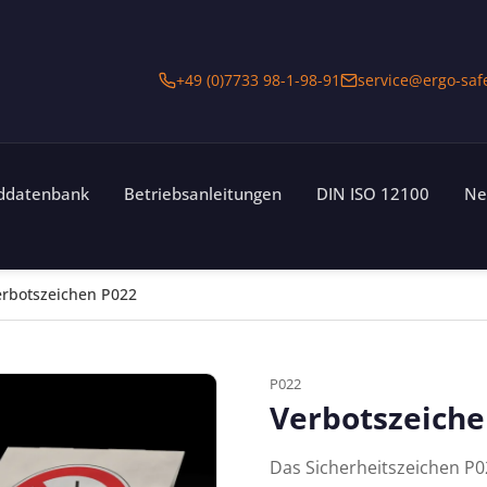
+49 (0)7733 98-1-98-91
service@ergo-saf
lddatenbank
Betriebsanleitungen
DIN ISO 12100
Ne
rbotszeichen P022
P022
Verbotszeiche
Das Sicherheitszeichen P0