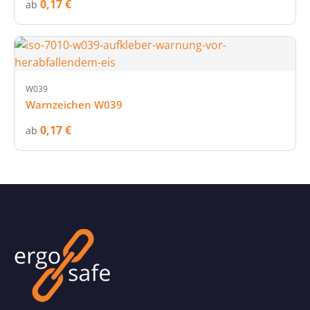
0,17 €
ab
W039
Warnzeichen W039
0,17 €
ab