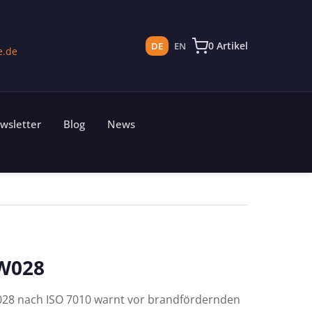
0 Artikel
DE
EN
e.de
wsletter
Blog
News
W028
028 nach ISO 7010 warnt vor brandfördernden