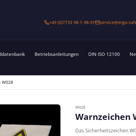
+49 (0)7733 98-1-98-91
service@ergo-saf
lddatenbank
Betriebsanleitungen
DIN ISO 12100
Ne
n W028
W028
Warnzeichen 
Das Sicherheitszeichen W