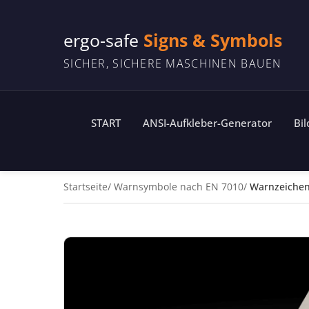
ergo-safe
Signs & Symbols
SICHER, SICHERE MASCHINEN BAUEN
START
ANSI-Aufkleber-Generator
Bi
Startseite
Warnsymbole nach EN 7010
Warnzeiche