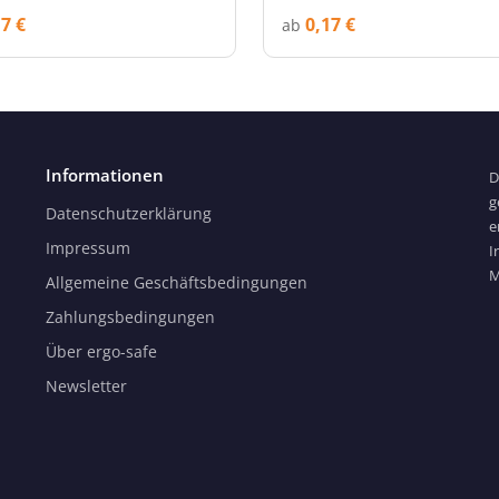
17 €
0,17 €
ab
Informationen
D
g
Datenschutzerklärung
e
Impressum
I
M
Allgemeine Geschäftsbedingungen
Zahlungsbedingungen
Über ergo-safe
Newsletter