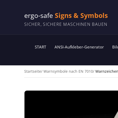
ergo-safe
Signs & Symbols
SICHER, SICHERE MASCHINEN BAUEN
START
ANSI-Aufkleber-Generator
Bi
Startseite
Warnsymbole nach EN 7010
Warnzeiche