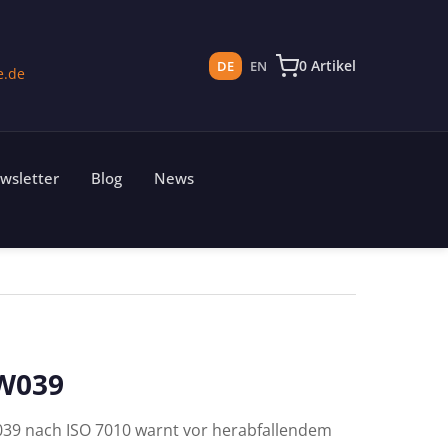
0 Artikel
DE
EN
e.de
wsletter
Blog
News
W039
039 nach ISO 7010 warnt vor herabfallendem