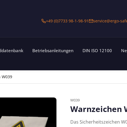
+49 (0)7733 98-1-98-91
service@ergo-saf
lddatenbank
Betriebsanleitungen
DIN ISO 12100
Ne
n W039
W039
Warnzeichen 
Das Sicherheitszeichen W