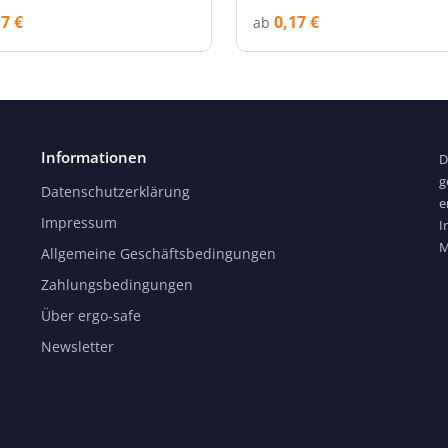
17 €
0,17 €
ab
Informationen
D
g
Datenschutzerklärung
e
Impressum
I
M
Allgemeine Geschäftsbedingungen
Zahlungsbedingungen
Über ergo-safe
Newsletter