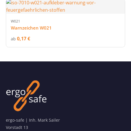
W021
Warnzeichen W021
0,17 €
ab
ergo-safe | Inh. Mark Sailer
Vorstadt 13