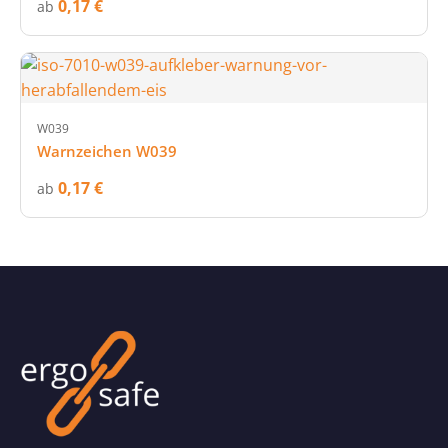
0,17 €
ab
W039
Warnzeichen W039
0,17 €
ab